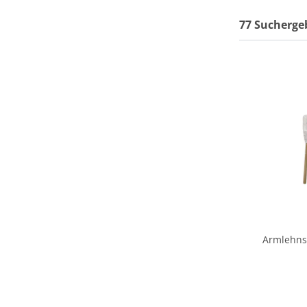
77 Sucherge
Armlehnst