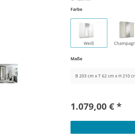
Farbe
Weiß
Champagn
Maße
B 203 cm x T 62 cm x H 210 c
1.079,00 € *