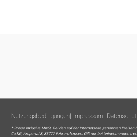
Nutzungsbedingungen
Impressum
Datenschut
* Preise inklusive MwSt. Bei den auf der Internetseite genannten Preis
Co.KG, Ampertal 8, 85777 Fahrenzhausen. Gilt nur bei teilnehmenden tre