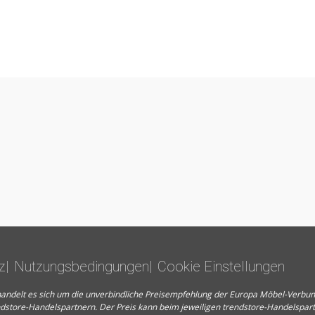
z
Nutzungsbedingungen
Cookie Einstellungen
en handelt es sich um die unverbindliche Preisempfehlung der Europa Möbel-Verb
ndstore-Handelspartnern. Der Preis kann beim jeweiligen trendstore-Handelspar