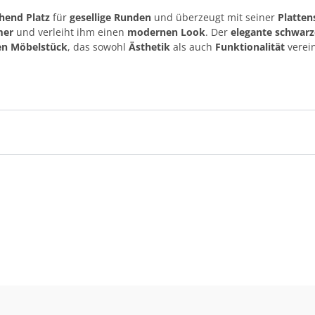
hend Platz
für
gesellige Runden
und überzeugt mit seiner
Platten
mer
und verleiht ihm einen
modernen Look
. Der
elegante schwarz
sen Möbelstück
, das sowohl
Ästhetik
als auch
Funktionalität
verein