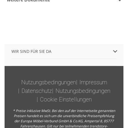
WIR SIND FÜR SIE DA
Nutzungsbedingungen
Impressum
Datenschutz
Nutzungsbedingungen
Cookie Einstellungen
* Preise inklusive MwSt. Bei den auf der Internetseite genannten
Preisen handelt es sich um die unverbindliche Preisempfehlung
der Europa Möbel-Verbund GmbH & Co.KG, Ampertal 8, 85777
Fahrenzhausen. Gilt nur bei teilnehmenden trendstore-