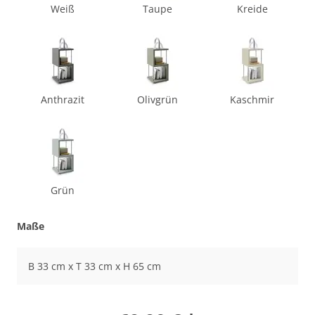
Weiß
Taupe
Kreide
Anthrazit
Olivgrün
Kaschmir
Grün
Maße
B 33 cm x T 33 cm x H 65 cm