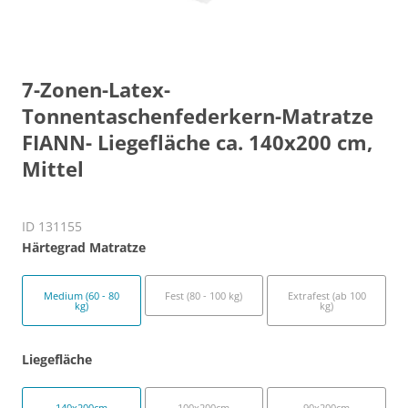
7-Zonen-Latex-
Tonnentaschenfederkern-Matratze
FIANN- Liegefläche ca. 140x200 cm,
Mittel
ID 131155
Härtegrad Matratze
Medium (60 - 80
Fest (80 - 100 kg)
Extrafest (ab 100
kg)
kg)
Liegefläche
140x200cm
100x200cm
90x200cm