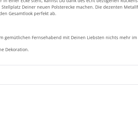
 in einer Ecke steht, kannst Du dank des echt bezogenen Rückens
 Stellplatz Deiner neuen Polsterecke machen. Die dezenten Meta
den Gesamtlook perfekt ab.
em gemütlichen Fernsehabend mit Deinen Liebsten nichts mehr im
ne Dekoration.