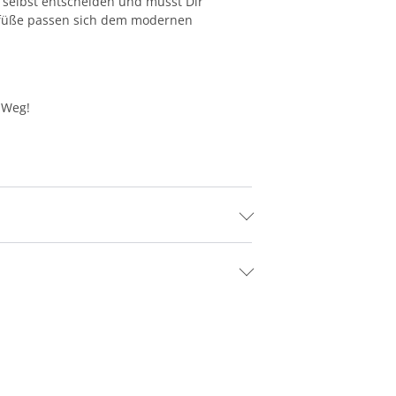
 selbst entscheiden und musst Dir
llfüße passen sich dem modernen
 Weg!