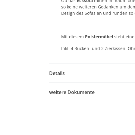
Ob das
Ecksofa
mitten im Raum oder
so keine weiteren Gedanken um den
Design des Sofas an und runden so 
Mit diesem
Polstermöbel
steht ein
Inkl. 4 Rücken- und 2 Zierkissen. Oh
Details
weitere Dokumente