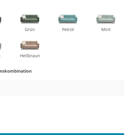
Grün
Petrol
Mint
u
Hellbraun
onskombination