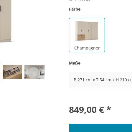
Farbe
Champagner
Maße
B 271 cm x T 54 cm x H 210 c
849,00 € *