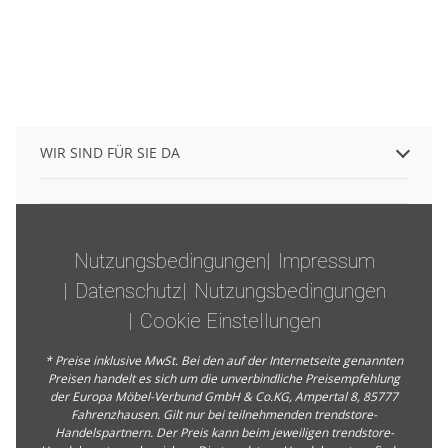
WIR SIND FÜR SIE DA
Nutzungsbedingungen
Impressum
Datenschutz
Nutzungsbedingungen
Cookie Einstellungen
* Preise inklusive MwSt. Bei den auf der Internetseite genannten
Preisen handelt es sich um die unverbindliche Preisempfehlung
der Europa Möbel-Verbund GmbH & Co.KG, Ampertal 8, 85777
Fahrenzhausen. Gilt nur bei teilnehmenden trendstore-
Handelspartnern. Der Preis kann beim jeweiligen trendstore-