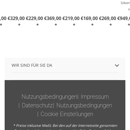
Silber
n
,00 €
329,00 €
229,00 €
369,00 €
219,00 €
169,00 €
269,00 €
949,
*
*
*
*
*
*
*
WIR SIND FÜR SIE DA
Nutzungsbedingungen
Impressum
Datenschutz
Nutzungsbedingungen
Cookie Einstellungen
* Preise inklusive MwSt. Bei den auf der Internetseite genannten