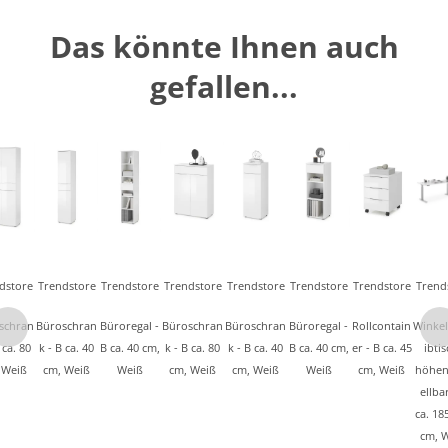
Das könnte Ihnen auch
gefallen...
dstore
Trendstore
Trendstore
Trendstore
Trendstore
Trendstore
Trendstore
Trend
schran
Büroschran
Büroregal -
Büroschran
Büroschran
Büroregal -
Rollcontain
Winkel
 ca. 80
k - B ca. 40
B ca. 40 cm,
k - B ca. 80
k - B ca. 40
B ca. 40 cm,
er - B ca. 45
ibtis
 Weiß
cm, Weiß
Weiß
cm, Weiß
cm, Weiß
Weiß
cm, Weiß
höhen
ellba
ca. 18
cm, W