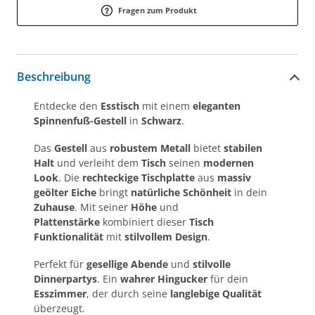
Fragen zum Produkt
Beschreibung
Entdecke den
Esstisch
mit einem
eleganten
Spinnenfuß-Gestell
in
Schwarz
.
Das
Gestell
aus
robustem Metall
bietet
stabilen
Halt
und verleiht dem
Tisch
seinen
modernen
Look
. Die
rechteckige Tischplatte
aus
massiv
geölter Eiche
bringt
natürliche Schönheit
in dein
Zuhause
. Mit seiner
Höhe
und
Plattenstärke
kombiniert dieser
Tisch
Funktionalität
mit
stilvollem Design
.
Perfekt für
gesellige Abende
und
stilvolle
Dinnerpartys
. Ein
wahrer Hingucker
für dein
Esszimmer
, der durch seine
langlebige Qualität
überzeugt.