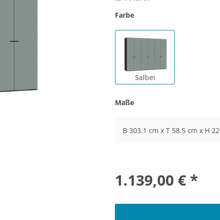
Farbe
Salbei
Maße
B 303.1 cm x T 58.5 cm x H 2
1.139,00 € *