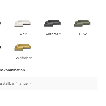
Weiß
Anthrazit
Olive
Goldfarben
onskombination
verstellbar (manuell)