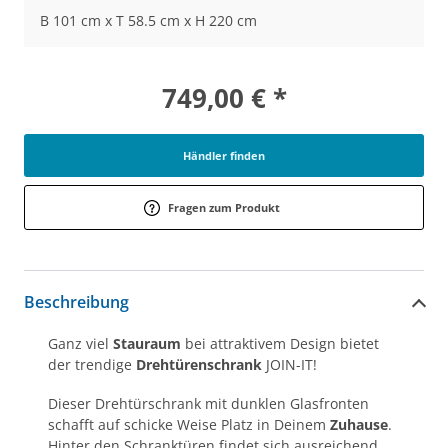
B 101 cm x T 58.5 cm x H 220 cm
749,00 € *
Händler finden
Fragen zum Produkt
Beschreibung
Ganz viel
Stauraum
bei attraktivem Design bietet
der trendige
Drehtürenschrank
JOIN-IT!
Dieser Drehtürschrank mit dunklen Glasfronten
schafft auf schicke Weise Platz in Deinem
Zuhause
.
Hinter den Schranktüren findet sich ausreichend