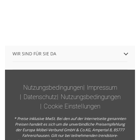
WIR SIND FÜR SIE DA
Nutzungsbedingungen
Impressum
Datenschutz
Nutzungsbedingungen
Cookie Einstellungen
* Preise inklusive MwSt. Bei den auf der Internetseite genannten
Preisen handelt es sich um die unverbindliche Preisempfehlung
der Europa Möbel-Verbund GmbH & Co.KG, Ampertal 8, 85777
Fahrenzhausen. Gilt nur bei teilnehmenden trendstore-