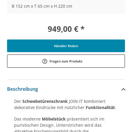
B 152 cm x T 65 cm x H 220 cm
949,00 € *
Händler finden
Fragen zum Produkt
Beschreibung
Der
Schwebetürenschrank
JOIN-IT kombiniert
dekorative Eindrücke mit nützlicher
Funktionalität
.
Das moderne
Möbelstück
präsentiert sich im
puristischen Design. Unterstrichen wird das
attraktive Erscheinungsbild durch die