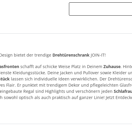
Design bietet der trendige
Drehtürenschrank
JOIN-IT!
asfronten
schafft auf schicke Weise Platz in Deinem
Zuhause
. Hin
enste Kleidungsstücke. Deine Jacken und Pullover sowie Kleider u
stück
lassen sich individuelle Ideen verwirklichen. Der Drehtürens
ves Flair. Er punktet mit trendigem Dekor und pflegeleichten Glasf
 eingebaute Regal sind Highlights und verschönern jeden
Schlafr
h sowohl optisch als auch praktisch auf ganzer Linie! Jetzt Entdeck