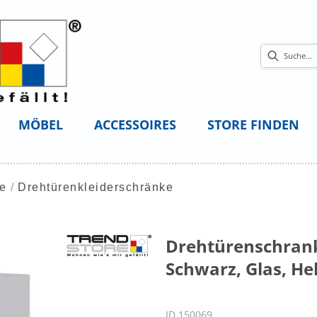
MÖBEL
ACCESSOIRES
STORE FINDEN
ke
Drehtürenkleiderschränke
Drehtürenschrank J
Schwarz, Glas, He
ID 150069