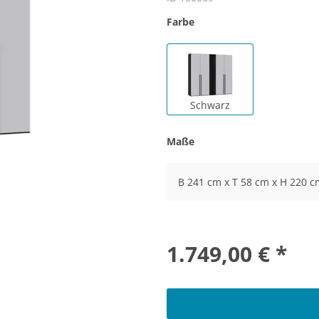
Farbe
Schwarz
Maße
B 241 cm x T 58 cm x H 220 c
1.749,00 € *