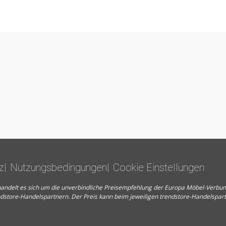
z
Nutzungsbedingungen
Cookie Einstellungen
en handelt es sich um die unverbindliche Preisempfehlung der Europa Möbel-Verb
ndstore-Handelspartnern. Der Preis kann beim jeweiligen trendstore-Handelspar