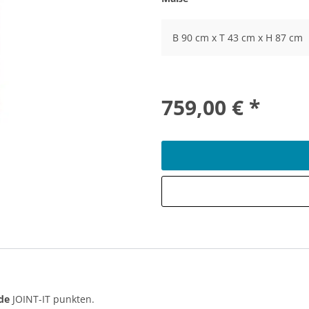
B 90 cm x T 43 cm x H 87 cm
759,00 € *
de
JOINT-IT punkten.