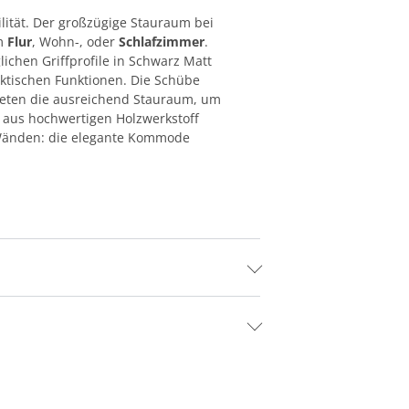
lität. Der großzügige Stauraum bei
im
Flur
, Wohn-, oder
Schlafzimmer
.
glichen Griffprofile in Schwarz Matt
ktischen Funktionen. Die Schübe
 bieten die ausreichend Stauraum, um
k
aus hochwertigen Holzwerkstoff
er Wänden: die elegante Kommode