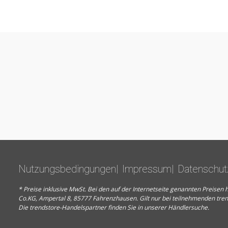
Nutzungsbedingungen
Impressum
Datenschut
* Preise inklusive MwSt. Bei den auf der Internetseite genannten Preis
Co.KG, Ampertal 8, 85777 Fahrenzhausen. Gilt nur bei teilnehmenden tre
Die trendstore-Handelspartner finden Sie in unserer
Händlersuche
.