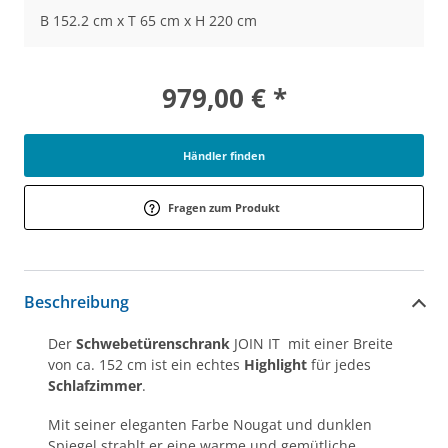
B 152.2 cm x T 65 cm x H 220 cm
979,00 € *
Händler finden
Fragen zum Produkt
Beschreibung
Der
Schwebetürenschrank
JOIN IT mit einer Breite
von ca. 152 cm ist ein echtes
Highlight
für jedes
Schlafzimmer
.
Mit seiner eleganten Farbe Nougat und dunklen
Spiegel strahlt er eine warme und gemütliche