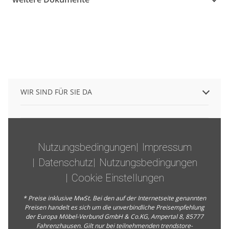
WIR SIND FÜR SIE DA
Nutzungsbedingungen
Impressum
Datenschutz
Nutzungsbedingungen
Cookie Einstellungen
* Preise inklusive MwSt. Bei den auf der Internetseite genannten
Preisen handelt es sich um die unverbindliche Preisempfehlung
der Europa Möbel-Verbund GmbH & Co.KG, Ampertal 8, 85777
Fahrenzhausen. Gilt nur bei teilnehmenden trendstore-