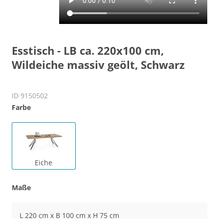
Esstisch - LB ca. 220x100 cm,
Wildeiche massiv geölt, Schwarz
ID 9150502
Farbe
Eiche
Maße
L 220 cm x B 100 cm x H 75 cm