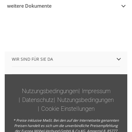
weitere Dokumente
WIR SIND FÜR SIE DA
Nutzungsbedingungen
Impressum
Datenschutz
Nutzungsbedingungen
Cookie Einstellungen
* Preise inklusive MwSt. Bei den auf der Internetseite genannten
Preisen handelt es sich um die unverbindliche Preisempfehlung
der Europa Möbel-Verbund GmbH & Co.KG, Ampertal 8, 85777