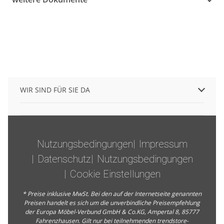
WIR SIND FÜR SIE DA
Nutzungsbedingungen
Impressum
Datenschutz
Nutzungsbedingungen
Cookie Einstellungen
* Preise inklusive MwSt. Bei den auf der Internetseite genannten
Preisen handelt es sich um die unverbindliche Preisempfehlung
der Europa Möbel-Verbund GmbH & Co.KG, Ampertal 8, 85777
Fahrenzhausen. Gilt nur bei teilnehmenden trendstore-