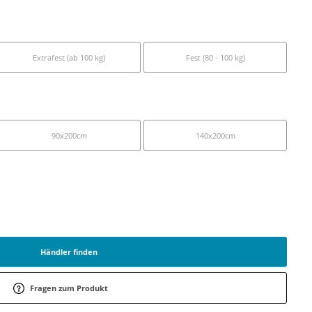
Extrafest (ab 100 kg)
Fest (80 - 100 kg)
90x200cm
140x200cm
Händler finden
Fragen zum Produkt