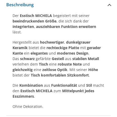
Beschreibung
Der
Esstisch MICHELA
begeistert mit seiner
beeindruckenden Größe
, die sich dank der
integrierten
,
ausziehbaren Funktion
erweitern
lässt.
Hergestellt aus
hochwertiger
,
dunkelgrauer
Keramik
bietet die
rechteckige Platte
mit
gerader
Kante
ein
elegantes
und
modernes Design
.
Das
schwarz
gefärbte
Gestell
aus
stabilen Metall
verleihen dem
Tisch
eine
robuste Note
und
gleichzeitig
eine
zeitlose Optik
. Mit seiner
Höhe
bietet der
Tisch komfortablen Sitzkomfort
.
Die
Kombination
aus
Funktionalität
und
Stil
macht
den
Esstisch MICHELA
zum
Mittelpunkt jedes
Esszimmers
.
Ohne Dekoration.