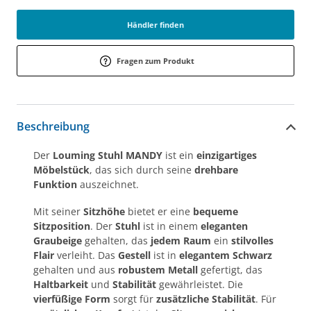
Händler finden
Fragen zum Produkt
Beschreibung
Der
Louming Stuhl MANDY
ist ein
einzigartiges
Möbelstück
, das sich durch seine
drehbare
Funktion
auszeichnet.
Mit seiner
Sitzhöhe
bietet er eine
bequeme
Sitzposition
. Der
Stuhl
ist in einem
eleganten
Graubeige
gehalten, das
jedem Raum
ein
stilvolles
Flair
verleiht. Das
Gestell
ist in
elegantem Schwarz
gehalten und aus
robustem Metall
gefertigt, das
Haltbarkeit
und
Stabilität
gewährleistet. Die
vierfüßige Form
sorgt für
zusätzliche Stabilität
. Für