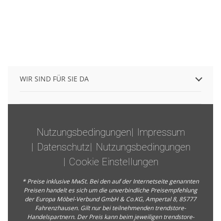
WIR SIND FÜR SIE DA
Nutzungsbedingungen
Impressum
Datenschutz
Nutzungsbedingungen
Cookie Einstellungen
* Preise inklusive MwSt. Bei den auf der Internetseite genannten
Preisen handelt es sich um die unverbindliche Preisempfehlung
der Europa Möbel-Verbund GmbH & Co.KG, Ampertal 8, 85777
Fahrenzhausen. Gilt nur bei teilnehmenden trendstore-
Handelspartnern. Der Preis kann beim jeweiligen trendstore-